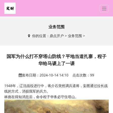
T
o
g
g
业务范围
l
你的位置：
鼎点开户
>
业务范围
>
e
n
a
v
国军为什么打不穿塔山防线？平地当道扎寨，程子
i
华给马谡上了一课
g
a
发布日期：2024-10-14 14:10 点击次数：99
t
i
1948年，辽沈战役进行中，蒋介石突然调兵遣将，妄图通过拉长战
o
线的方式，消损我军的兵力。
n
林彪在得知消息后，命令程子华务必守住塔山。