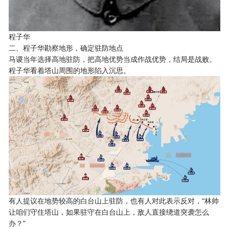
程子华
二、程子华勘察地形，确定驻防地点
马谡当年选择高地驻防，把高地优势当成作战优势，结局是战败。
程子华看着塔山周围的地形陷入沉思。
有人提议在地势较高的白台山上驻防，也有人对此表示反对，“林帅
让咱们守住塔山，如果驻守在白台山上，敌人直接绕道突袭怎么
办？”