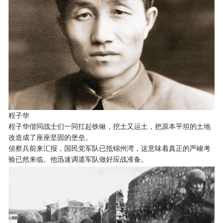
程子华
程子华偕同战士们一同扛起铁锹，挖土又运土，把原本平坦的土地
改造成了座座坚固的堡垒。
侦察兵前来汇报，国民党军队已抵锦州湾，这意味着真正的严峻考
验已然来临。他迅速调遣军队做好应战准备。