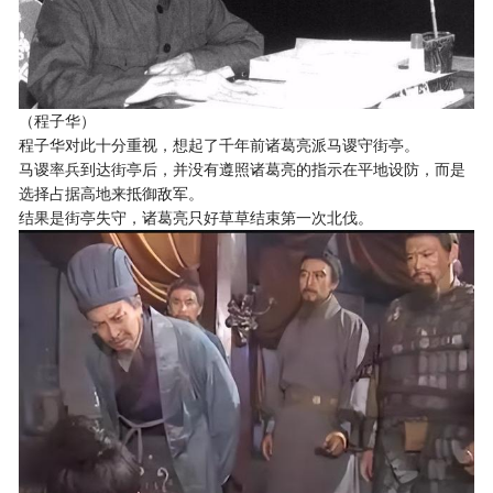
（程子华）
程子华对此十分重视，想起了千年前诸葛亮派马谡守街亭。
马谡率兵到达街亭后，并没有遵照诸葛亮的指示在平地设防，而是
选择占据高地来抵御敌军。
结果是街亭失守，诸葛亮只好草草结束第一次北伐。