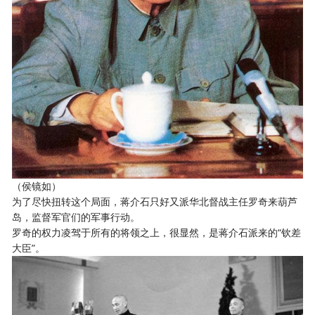
（侯镜如）
为了尽快扭转这个局面，蒋介石只好又派华北督战主任罗奇来葫芦
岛，监督军官们的军事行动。
罗奇的权力凌驾于所有的将领之上，很显然，是蒋介石派来的“钦差
大臣”。