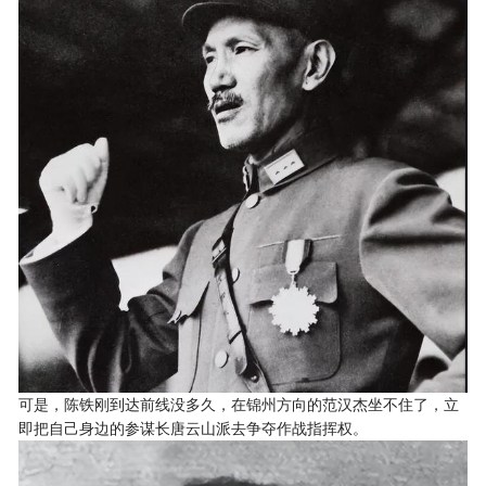
可是，陈铁刚到达前线没多久，在锦州方向的范汉杰坐不住了，立
即把自己身边的参谋长唐云山派去争夺作战指挥权。