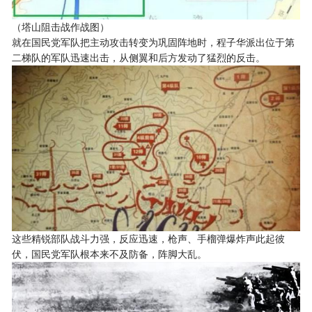
（塔山阻击战作战图）
就在国民党军队把主动攻击转变为巩固阵地时，程子华派出位于第
二梯队的军队迅速出击，从侧翼和后方发动了猛烈的反击。
这些精锐部队战斗力强，反应迅速，枪声、手榴弹爆炸声此起彼
伏，国民党军队根本来不及防备，阵脚大乱。