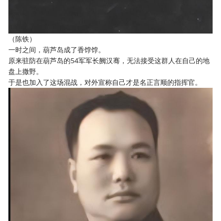
（陈铁）
一时之间，葫芦岛成了香饽饽。
原来驻防在葫芦岛的54军军长阙汉骞，无法接受这群人在自己的地
盘上撒野。
于是也加入了这场混战，对外宣称自己才是名正言顺的指挥官。